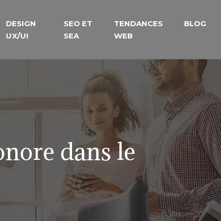
DESIGN
SEO ET
TENDANCES
BLOG
UX/UI
SEA
WEB
onore dans le