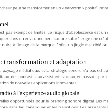
rocheur peut se transformer en un « earworm » positif, incit
nnel
est pas exempt de limites. Le risque d’obsolescence est un 
quer dans un environnement sonore saturé exige une créativité
 nuire à l’image de la marque. Enfin, un jingle mal ciblé ou
e : transformation et adaptation
aysage médiatique, et la stratégie sonore n’a pas échappé 
gitaux, des podcasts aux assistants vocaux, en passant par l
ation de nouvelles applications innovantes.
radio à l’expérience audio globale
lles opportunités pour le branding sonore digital. Les m
ore dans les génériques et les transitions. Les assistants v