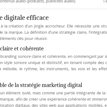
contenus audio (podcasts, publicités audio).
Ta
 digitale efficace
 à la création d’un jingle accrocheur. Elle nécessite une s
de la marque. La définition d’une stratégie claire, l’intégra
’éléments clés pour réussir.
claire et cohérente
branding sonore claire et cohérente, en commençant par iden
 un style sonore unique et distinctif, en tenant compte des 
a mélodie, le rythme, les instruments, les voix et les effet
le de la stratégie marketing digital
n élément isolé, mais comme une partie intégrante de la stra
a marque, afin de créer une expérience cohérente et immersive 
ation digitaux, des sites web aux applications mobiles, en