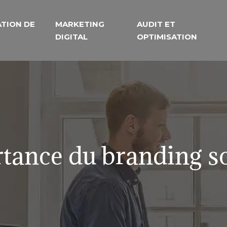
TION DE
MARKETING
AUDIT ET
DIGITAL
OPTIMISATION
ortance du branding s