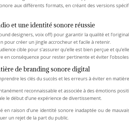
sonore aux différents formats, en créant des versions spécif
adio et une identité sonore réussie
nd designers, voix off) pour garantir la qualité et l’originali
on pour créer un jingle accrocheur et facile à retenir.
udience cible pour s’assurer qu’elle est bien perçue et qu’el
ore en conséquence pour rester pertinente et éviter l’obsoles
tière de branding sonore digital
prendre les clés du succès et les erreurs à éviter en matièr
ntanément reconnaissable et associée à des émotions positi
nale le début d’une expérience de divertissement.
 en raison d’une identité sonore inadaptée ou de mauvaise
r un rejet de la part du public.