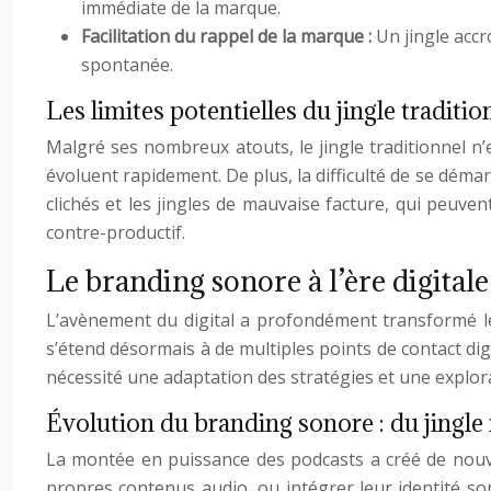
immédiate de la marque.
Facilitation du rappel de la marque :
Un jingle acc
spontanée.
Les limites potentielles du jingle traditio
Malgré ses nombreux atouts, le jingle traditionnel n’
évoluent rapidement. De plus, la difficulté de se démar
clichés et les jingles de mauvaise facture, qui peuvent
contre-productif.
Le branding sonore à l’ère digital
L’avènement du digital a profondément transformé le p
s’étend désormais à de multiples points de contact di
nécessité une adaptation des stratégies et une explor
Évolution du branding sonore : du jingle 
La montée en puissance des podcasts a créé de nouve
propres contenus audio, ou intégrer leur identité son